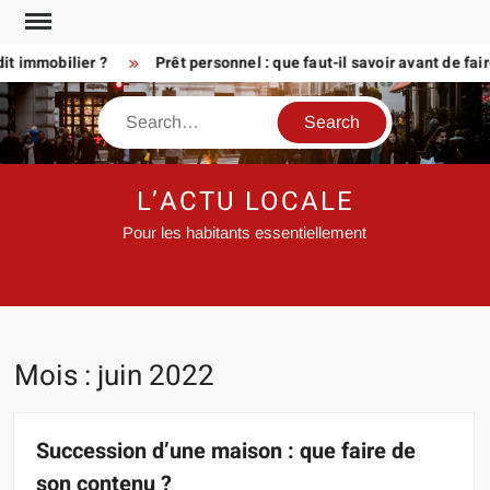
Skip
to
mmobilier ?
Prêt personnel : que faut-il savoir avant de faire
content
Search
L’ACTU LOCALE
Pour les habitants essentiellement
Mois :
juin 2022
Succession d’une maison : que faire de
son contenu ?