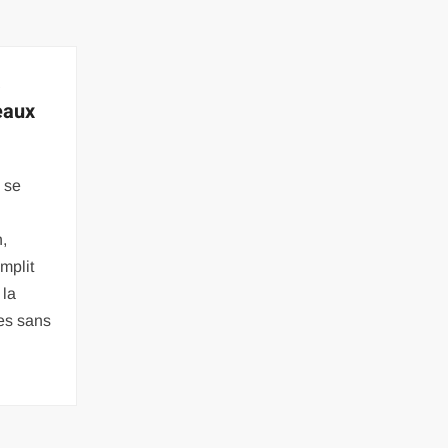
a
eaux
 se
,
mplit
 la
es sans