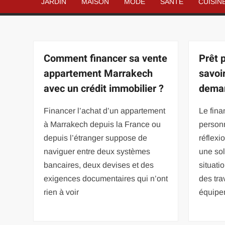
JARDIN
MAISON
MODE
SANTÉ
CUISIN
Comment financer sa vente
Prêt p
appartement Marrakech
savoi
avec un crédit immobilier ?
dema
Financer l’achat d’un appartement
Le fina
à Marrakech depuis la France ou
person
depuis l’étranger suppose de
réflexi
naviguer entre deux systèmes
une sol
bancaires, deux devises et des
situati
exigences documentaires qui n’ont
des tra
rien à voir
équipe