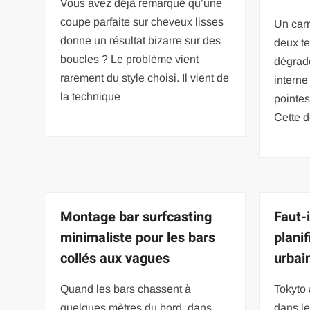
Vous avez déjà remarqué qu’une
coupe parfaite sur cheveux lisses
Un carr
donne un résultat bizarre sur des
deux te
boucles ? Le problème vient
dégrad
rarement du style choisi. Il vient de
interne
la technique
pointes 
Cette 
Montage bar surfcasting
Faut-i
minimaliste pour les bars
planif
collés aux vagues
urbai
Quand les bars chassent à
Tokyto 
quelques mètres du bord, dans
dans le