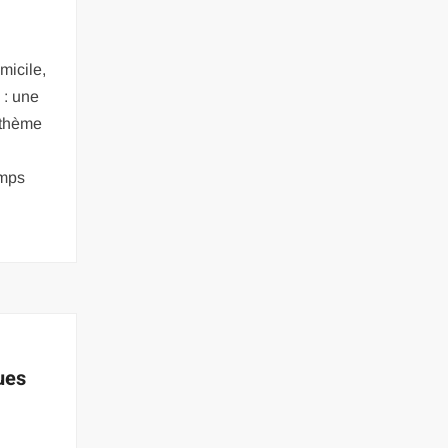
micile,
 : une
 thème
emps
ues