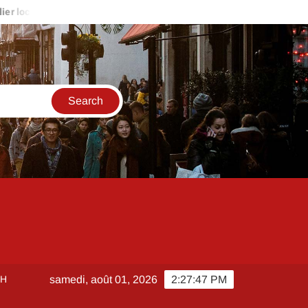
ion Bas Rhin pour familles : repérer les biens adaptés aux enfants
CH
samedi, août 01, 2026
2:27:48 PM