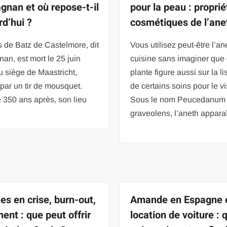
agnan et où repose-t-il
pour la peau : propri
rd’hui ?
cosmétiques de l’ane
 de Batz de Castelmore, dit
Vous utilisez peut-être l’an
nan, est mort le 25 juin
cuisine sans imaginer que 
 siège de Maastricht,
plante figure aussi sur la li
par un tir de mousquet.
de certains soins pour le v
 350 ans après, son lieu
Sous le nom Peucedanum
graveolens, l’aneth apparaî
es en crise, burn-out,
Amande en Espagne 
ent : que peut offrir
location de voiture : 