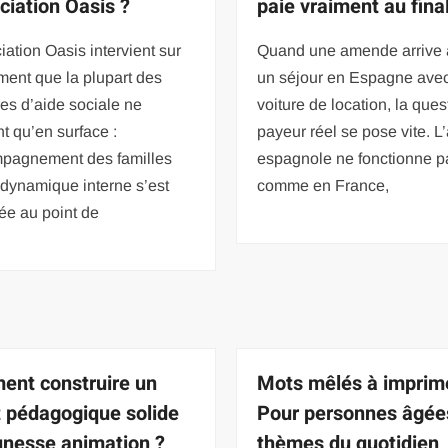
ociation Oasis ?
paie vraiment au final
iation Oasis intervient sur
Quand une amende arrive 
ent que la plupart des
un séjour en Espagne ave
res d’aide sociale ne
voiture de location, la ques
t qu’en surface :
payeur réel se pose vite. 
mpagnement des familles
espagnole ne fonctionne p
 dynamique interne s’est
comme en France,
ée au point de
nt construire un
Mots mêlés à imprim
t pédagogique solide
Pour personnes âgée
unesse animation ?
thèmes du quotidien