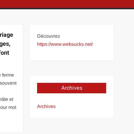
riage
Découvrez
ges,
https://www.websucks.net/
font
e ferme
 souvent
Archives
hâte et
Archives
pour mot