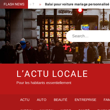
Skip
une demande ?
FLASH NEWS
Balai pour voiture mariage personnalisé : message
to
content
Search
L’ACTU LOCALE
Pour les habitants essentiellement
ACTU
AUTO
BEAUTÉ
ENTREPRISE
FAM