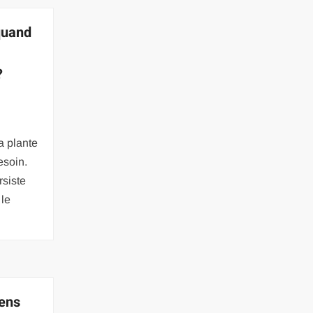
quand
?
a plante
esoin.
siste
 le
ens