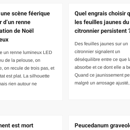
 une scène féerique
Quel engrais choisir 
r d’un renne
les feuilles jaunes du
ation de Noël
citronnier persistent 
eux
Des feuilles jaunes sur un
citronnier signalent un
e un renne lumineux LED
déséquilibre entre ce que l
eu de la pelouse, on
absorbe et ce dont elle a b
, on recule de trois pas, et
Quand ce jaunissement per
tat est plat. La silhouette
malgré un arrosage ajusté,
 mais rien autour ne
ent est mort
Peucedanum graveol