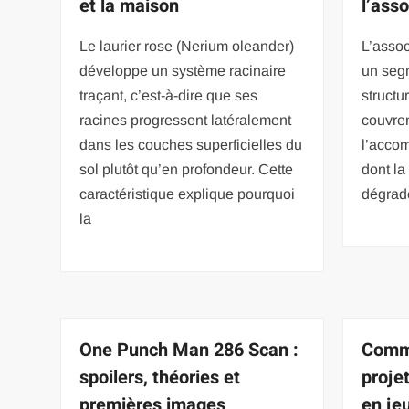
et la maison
l’ass
Le laurier rose (Nerium oleander)
L’assoc
développe un système racinaire
un segm
traçant, c’est-à-dire que ses
structu
racines progressent latéralement
couvren
dans les couches superficielles du
l’acco
sol plutôt qu’en profondeur. Cette
dont la
caractéristique explique pourquoi
dégrad
la
One Punch Man 286 Scan :
Comme
spoilers, théories et
proje
premières images
en je