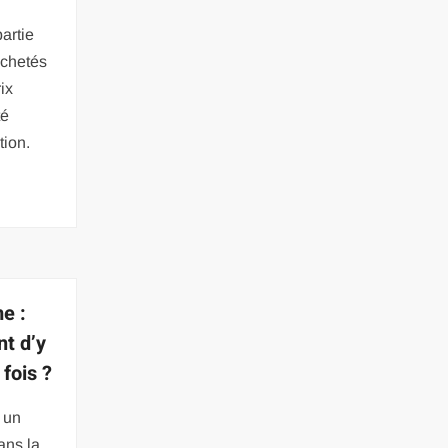
partie
achetés
ix
té
tion.
e :
nt d’y
 fois ?
 un
ans la