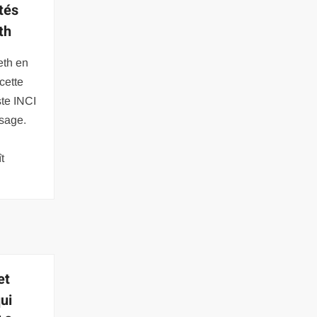
étés
th
eth en
cette
ste INCI
isage.
t
et
qui