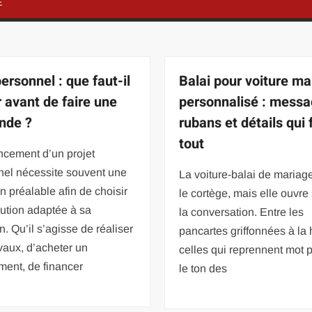
E
ersonnel : que faut-il
Balai pour voiture ma
r avant de faire une
personnalisé : messa
nde ?
rubans et détails qui 
tout
ncement d’un projet
nel nécessite souvent une
La voiture-balai de mariag
on préalable afin de choisir
le cortège, mais elle ouvre
ution adaptée à sa
la conversation. Entre les
on. Qu’il s’agisse de réaliser
pancartes griffonnées à la 
vaux, d’acheter un
celles qui reprennent mot 
ment, de financer
le ton des