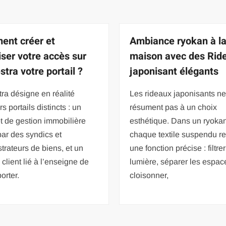
nt créer et
Ambiance ryokan à l
iser votre accès sur
maison avec des Rid
stra votre portail ?
japonisant élégants
ra désigne en réalité
Les rideaux japonisants ne
s portails distincts : un
résument pas à un choix
t de gestion immobilière
esthétique. Dans un ryokan
 par des syndics et
chaque textile suspendu re
trateurs de biens, et un
une fonction précise : filtrer
client lié à l’enseigne de
lumière, séparer les espac
orter.
cloisonner,