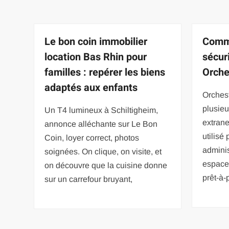
Le bon coin immobilier
Comme
location Bas Rhin pour
sécur
familles : repérer les biens
Orche
adaptés aux enfants
Orchest
plusieur
Un T4 lumineux à Schiltigheim,
extrane
annonce alléchante sur Le Bon
utilisé
Coin, loyer correct, photos
adminis
soignées. On clique, on visite, et
espace 
on découvre que la cuisine donne
prêt-à-p
sur un carrefour bruyant,