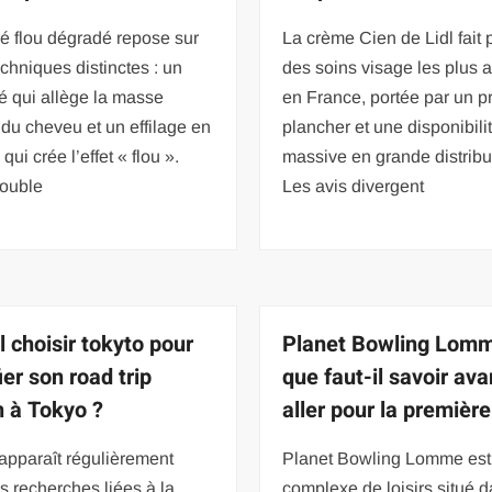
é flou dégradé repose sur
La crème Cien de Lidl fait 
chniques distinctes : un
des soins visage les plus 
é qui allège la masse
en France, portée par un pr
 du cheveu et un effilage en
plancher et une disponibili
qui crée l’effet « flou ».
massive en grande distribu
double
Les avis divergent
l choisir tokyto pour
Planet Bowling Lomm
ier son road trip
que faut-il savoir ava
n à Tokyo ?
aller pour la première
apparaît régulièrement
Planet Bowling Lomme est
s recherches liées à la
complexe de loisirs situé d