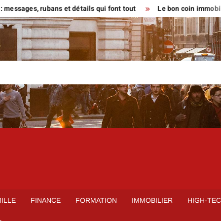
s, rubans et détails qui font tout
Le bon coin immobilier locat
ILLE
FINANCE
FORMATION
IMMOBILIER
HIGH-TE