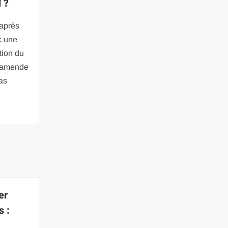
 ?
après
c une
tion du
L’amende
as
er
s :