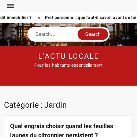
Skip
to
immobilier ?
Prêt personnel : que faut-il savoir avant de faire
content
Search
L’ACTU LOCALE
Pour les habitants essentiellement
Catégorie :
Jardin
Quel engrais choisir quand les feuilles
jaunes du citronnier persistent ?