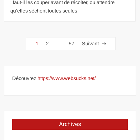
: faut-il les couper avant de récolter, ou attendre
qu’elles sèchent toutes seules
Pagination
1
2
…
57
Suivant
des
publications
Découvrez
https://www.websucks.net/
Archives