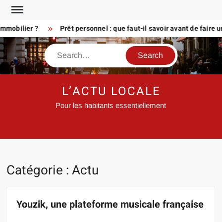
Skip
to
bilier ?
Prêt personnel : que faut-il savoir avant de faire une
content
Search
L’ACTU LOCALE
Pour les habitants essentiellement
Catégorie :
Actu
Youzik, une plateforme musicale française