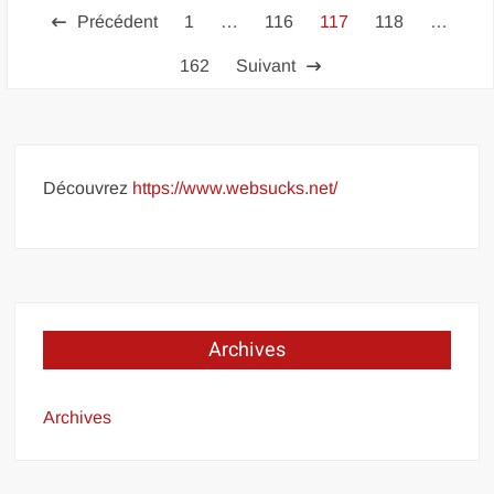
Pagination
Précédent
1
…
116
117
118
…
des
162
Suivant
publications
Découvrez
https://www.websucks.net/
Archives
Archives