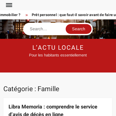
Skip
to
bilier ?
Prêt personnel : que faut-il savoir avant de faire une
content
Search
L’ACTU LOCALE
Pour les habitants essentiellement
Catégorie :
Famille
Libra Memoria : comprendre le service
d’avis de décès en ligne