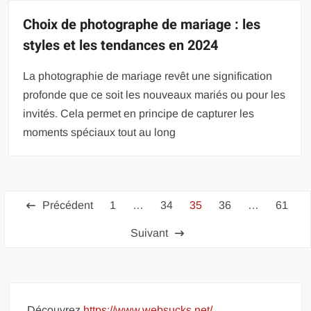
Choix de photographe de mariage : les
styles et les tendances en 2024
La photographie de mariage revêt une signification
profonde que ce soit les nouveaux mariés ou pour les
invités. Cela permet en principe de capturer les
moments spéciaux tout au long
Pagination
Précédent
1
…
34
35
36
…
61
des
Suivant
publications
Découvrez
https://www.websucks.net/