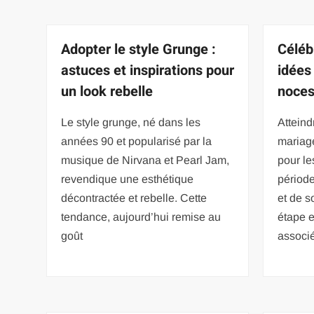
Adopter le style Grunge :
Céléb
astuces et inspirations pour
idées 
un look rebelle
noces
Le style grunge, né dans les
Atteind
années 90 et popularisé par la
mariage
musique de Nirvana et Pearl Jam,
pour l
revendique une esthétique
périod
décontractée et rebelle. Cette
et de s
tendance, aujourd’hui remise au
étape e
goût
associ