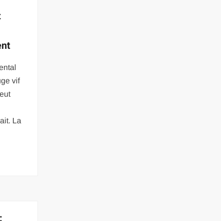
t
ent
ental
ge vif
peut
ait. La
: