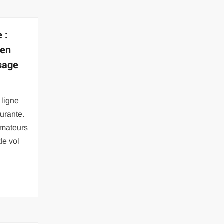
 :
 en
usage
 ligne
urante.
mmateurs
de vol