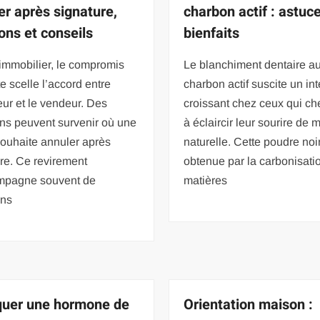
er après signature,
charbon actif : astuc
ions et conseils
bienfaits
immobilier, le compromis
Le blanchiment dentaire a
e scelle l’accord entre
charbon actif suscite un int
eur et le vendeur. Des
croissant chez ceux qui ch
ons peuvent survenir où une
à éclaircir leur sourire de 
souhaite annuler après
naturelle. Cette poudre noi
re. Ce revirement
obtenue par la carbonisati
mpagne souvent de
matières
ons
quer une hormone de
Orientation maison :