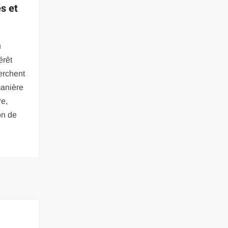
es et
u
érêt
erchent
manière
re,
on de