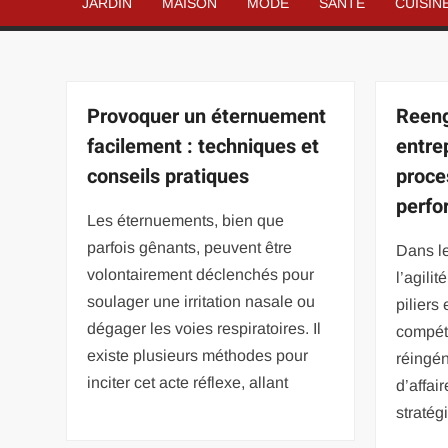
JARDIN
MAISON
MODE
SANTÉ
CUISIN
Provoquer un éternuement
Reeng
facilement : techniques et
entrep
conseils pratiques
proce
perf
Les éternuements, bien que
parfois gênants, peuvent être
Dans le
volontairement déclenchés pour
l’agilit
soulager une irritation nasale ou
piliers
dégager les voies respiratoires. Il
compéti
existe plusieurs méthodes pour
réingén
inciter cet acte réflexe, allant
d’affai
stratég