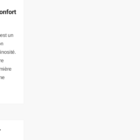
confort
 est un
on
inosité.
re
umière
ême
r