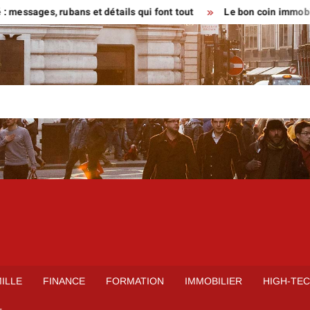
s, rubans et détails qui font tout
Le bon coin immobilier locat
ILLE
FINANCE
FORMATION
IMMOBILIER
HIGH-TE