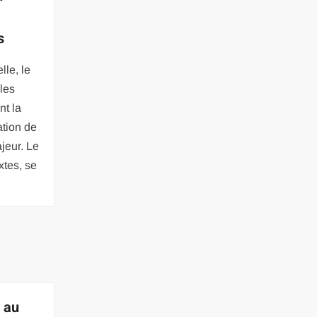
s
lle, le
les
nt la
ation de
jeur. Le
xtes, se
 au