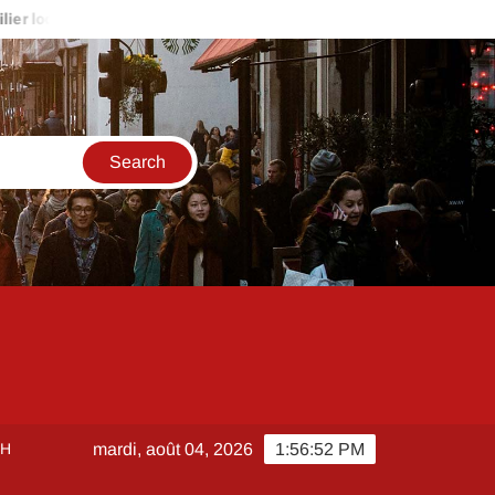
ion Bas Rhin pour familles : repérer les biens adaptés aux enfants
CH
mardi, août 04, 2026
1:56:53 PM