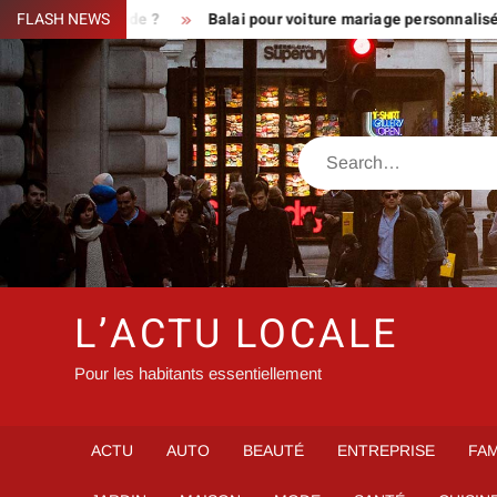
Skip
une demande ?
FLASH NEWS
Balai pour voiture mariage personnalisé : message
to
content
Search
L’ACTU LOCALE
Pour les habitants essentiellement
ACTU
AUTO
BEAUTÉ
ENTREPRISE
FAM