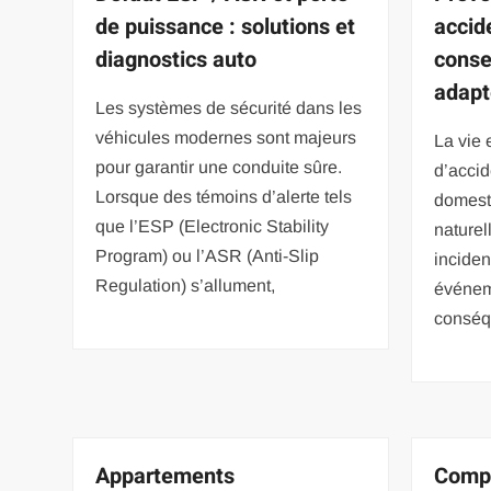
de puissance : solutions et
accide
diagnostics auto
conse
adap
Les systèmes de sécurité dans les
véhicules modernes sont majeurs
La vie 
pour garantir une conduite sûre.
d’accid
Lorsque des témoins d’alerte tels
domest
que l’ESP (Electronic Stability
naturel
Program) ou l’ASR (Anti-Slip
inciden
Regulation) s’allument,
événeme
conséq
Appartements
Compr