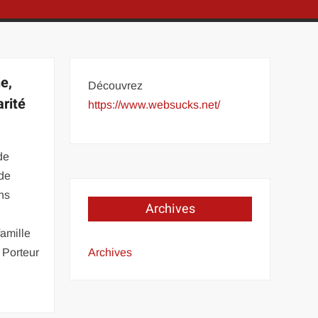
e,
Découvrez
arité
https://www.websucks.net/
de
 de
ans
Archives
famille
 Porteur
Archives