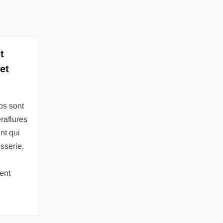
t
 et
ps sont
raflures
nt qui
osserie.
ent