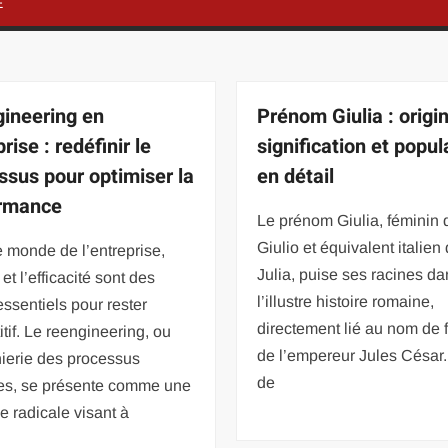
E
ineering en
Prénom Giulia : origin
rise : redéfinir le
signification et popul
ssus pour optimiser la
en détail
ormance
Le prénom Giulia, féminin 
Giulio et équivalent italien
 monde de l’entreprise,
Julia, puise ses racines d
é et l’efficacité sont des
l’illustre histoire romaine,
 essentiels pour rester
directement lié au nom de 
tif. Le reengineering, ou
de l’empereur Jules César.
ierie des processus
de
res, se présente comme une
ie radicale visant à