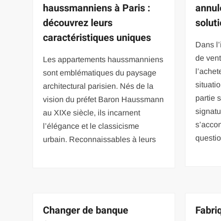
haussmanniens à Paris :
annul
découvrez leurs
solut
caractéristiques uniques
Dans l’
de vent
Les appartements haussmanniens
l’achet
sont emblématiques du paysage
situati
architectural parisien. Nés de la
partie 
vision du préfet Baron Haussmann
signatu
au XIXe siècle, ils incarnent
s’acco
l’élégance et le classicisme
questi
urbain. Reconnaissables à leurs
Changer de banque
Fabri