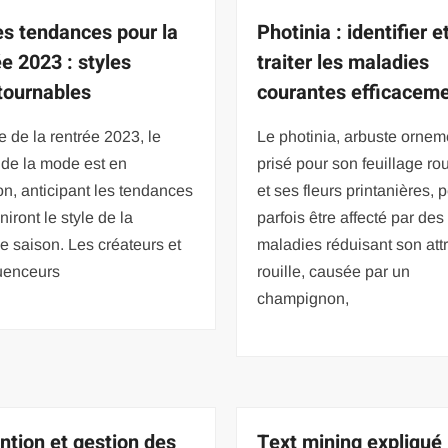
s tendances pour la
Photinia : identifier e
ée 2023 : styles
traiter les maladies
tournables
courantes efficacem
e de la rentrée 2023, le
Le photinia, arbuste ornem
de la mode est en
prisé pour son feuillage rou
ion, anticipant les tendances
et ses fleurs printanières, 
niront le style de la
parfois être affecté par des
e saison. Les créateurs et
maladies réduisant son attr
luenceurs
rouille, causée par un
champignon,
ntion et gestion des
Text mining expliqué 